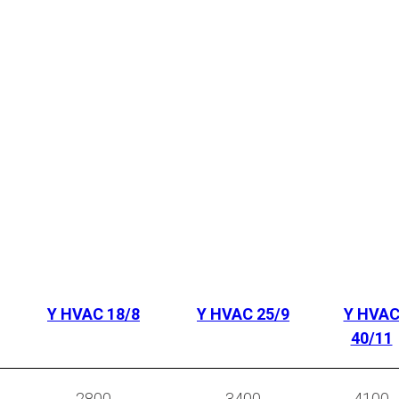
Y HVAC 18/8
Y HVAC 25/9
Y HVA
40/11
2800
3400
4100