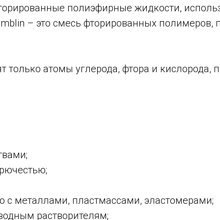
торированные полиэфирные жидкости, исполь
omblin – это смесь фторированных полимеров
ят только атомы углерода, фтора и кислорода,
твами;
рючестью;
 с металлами, пластмассами, эластомерами;
водным растворителям;