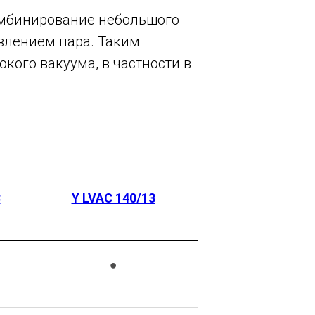
омбинирование небольшого
влением пара. Таким
кого вакуума, в частности в
C
Y LVAC 140/13
●