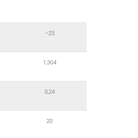
–23
1,304
0,24
20