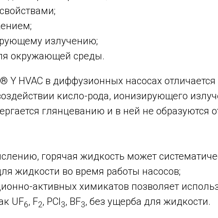
свойствами;
ением;
ирующему излучению;
ля окружающей среды.
n® Y HVAC в диффузионных насосах отличаетс
воздействии кисло-рода, ионизирующего излу
ергается глянцеванию и в ней не образуются о
ислению, горячая жидкость может систематиче
ля жидкости во время работы насосов;
ционно-активных химикатов позволяет исполь
ак UF
, F
, PCI
, BF
, без ущерба для жидкости.
6
2
3
3