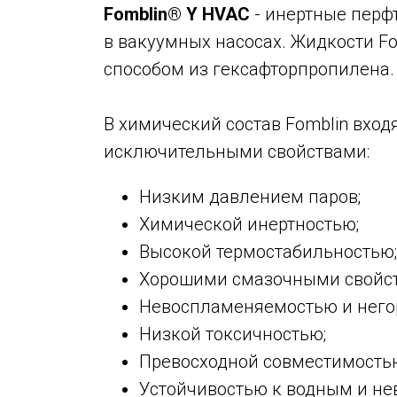
Fomblin® Y HVAC
- инертные перф
в вакуумных насосах. Жидкости F
способом из гексафторпропилена.
В химический состав Fomblin вход
исключительными свойствами:
Низким давлением паров;
Химической инертностью;
НИЯ
Высокой термостабильностью;
Хорошими смазочными свойс
Невоспламеняемостью и него
Низкой токсичностью;
Превосходной совместимостью
Устойчивостью к водным и не