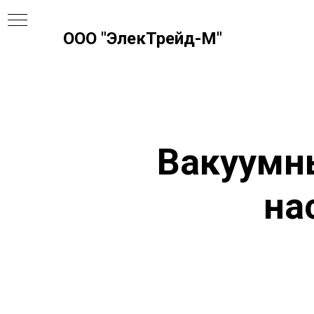
ООО "ЭлекТрейд-М"
КИ И
Вакуумн
на