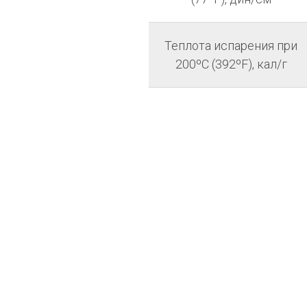
Теплота испарения при
200ºC (392ºF), кал/г