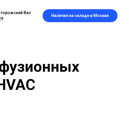
оторожский Вал
Наличие на складе в Москве
29
ффузионных
 HVAC