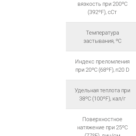
вязкость при 200ºC
(392ºF), сСт
Температура
застывания, ºC
Индекс преломления
при 20ºC (68ºF), n20 D
Удельная теплота при
38ºC (100ºF), кал/г
Поверхностное
натяжение при 25ºC
(77ºF), дин/см