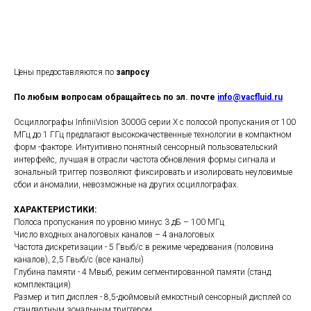
Отправить запрос
Цены предоставляются по
запросу
По любым вопросам обращайтесь по эл. почте
info@vacfluid.ru
Осциллографы InfiniiVision 3000G серии X с полосой пропускания от 100
МГц до 1 ГГц предлагают высококачественные технологии в компактном
форм -факторе. Интуитивно понятный сенсорный пользовательский
интерфейс, лучшая в отрасли частота обновления формы сигнала и
зональный триггер позволяют фиксировать и изолировать неуловимые
сбои и аномалии, невозможные на других осциллографах.
ХАРАКТЕРИСТИКИ:
Полоса пропускания по уровню минус 3 дБ – 100 МГц
Число входных аналоговых каналов – 4 аналоговых
Частота дискретизации - 5 Гвыб/с в режиме чередования (половина
каналов), 2,5 Гвыб/с (все каналы)
Глубина памяти - 4 Мвыб, режим сегментированной памяти (станд.
комплектация)
Размер и тип дисплея - 8,5-дюймовый емкостный сенсорный дисплей со
стандартным зональным триггером