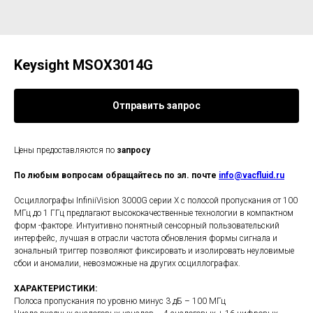
Keysight MSOX3014G
Отправить запрос
Цены предоставляются по
запросу
По любым вопросам обращайтесь по эл. почте
info@vacfluid.ru
Осциллографы InfiniiVision 3000G серии X с полосой пропускания от 100
МГц до 1 ГГц предлагают высококачественные технологии в компактном
форм -факторе. Интуитивно понятный сенсорный пользовательский
интерфейс, лучшая в отрасли частота обновления формы сигнала и
зональный триггер позволяют фиксировать и изолировать неуловимые
сбои и аномалии, невозможные на других осциллографах.
ХАРАКТЕРИСТИКИ:
Полоса пропускания по уровню минус 3 дБ – 100 МГц