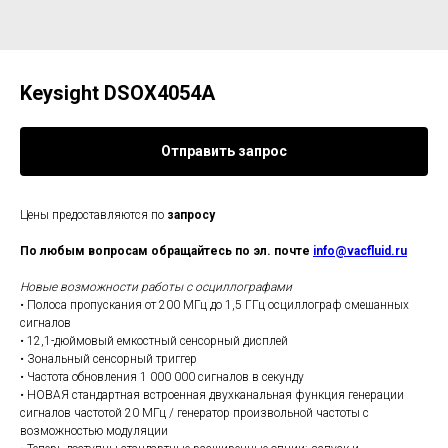
Keysight DSOX4054A
Отправить запрос
Цены предоставляются по
запросу
По любым вопросам обращайтесь по эл. почте
info@vacfluid.ru
Новые возможности работы с осциллографами
• Полоса пропускания от 200 МГц до 1,5 ГГц осциллограф смешанных
сигналов
• 12,1-дюймовый емкостный сенсорный дисплей
• Зональный сенсорный триггер
• Частота обновления 1 000 000 сигналов в секунду
• НОВАЯ стандартная встроенная двухканальная функция генерации
сигналов частотой 20 МГц / генератор произвольной частоты с
возможностью модуляции