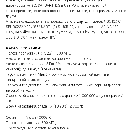
• Теперь доступны стандартные расширенные опции: запуск и
декодирование I2C, SPI, UART, I2S и USB PD, анализ частотной
характеристики, тестирование ограничения маски, гистограммы и многое
другое
Анализ последовательных протоколов (стандарт для моделей G): I(2) C,
SPI, RS232/422/485/ UART, I(2) S, USB PD, дополнительно: ARINC 429,
CAN/CAN-dbc/CANFD/LIN/LIN symbolic, SENT, FlexRay, LIN, MILSTD-1553,
USB 2.0, CXPI, Манчестер/НРЗ)
ХАРАКТЕРИСТИКИ:
Полоса пропускания (–3 дБ) – 500 МГц
Число входных аналоговых каналов – 4 аналоговых
Частота дискретизации - 5 Гвыб/с в режиме чередования (половина
каналов); 2,5 Гвыб/с (все каналы)
Глубина памяти - 4 Мвыб и режим сегментированной памяти в
стандартной комплектации
Размер и тип дисплея - 12,1-дюймовый емкостный сенсорный дисплей
высокой четкости
Скорость обновления сигналов на экране - > 1 000 000 осциллограмм /
сек
Время нарастания/спада ПХ (10-90%) - ≤ 700 пс
Серия: InfiniiVision 4000G X
Полоса пропускания: 500 МГц
Число входных аналоговых каналов: 4