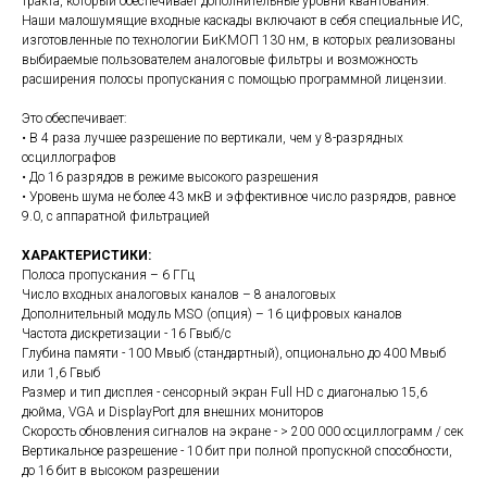
тракта, который обеспечивает дополнительные уровни квантования.
Наши малошумящие входные каскады включают в себя специальные ИС,
изготовленные по технологии БиКМОП 130 нм, в которых реализованы
выбираемые пользователем аналоговые фильтры и возможность
расширения полосы пропускания с помощью программной лицензии.
Это обеспечивает:
• В 4 раза лучшее разрешение по вертикали, чем у 8-разрядных
осциллографов
• До 16 разрядов в режиме высокого разрешения
• Уровень шума не более 43 мкВ и эффективное число разрядов, равное
9.0, с аппаратной фильтрацией
ХАРАКТЕРИСТИКИ:
Полоса пропускания – 6 ГГц
Число входных аналоговых каналов – 8 аналоговых
Дополнительный модуль MSO (опция) – 16 цифровых каналов
Частота дискретизации - 16 Гвыб/с
Глубина памяти - 100 Мвыб (стандартный), опционально до 400 Мвыб
или 1,6 Гвыб
Размер и тип дисплея - сенсорный экран Full HD с диагональю 15,6
дюйма, VGA и DisplayPort для внешних мониторов
Скорость обновления сигналов на экране - > 200 000 осциллограмм / сек
Вертикальное разрешение - 10 бит при полной пропускной способности,
до 16 бит в высоком разрешении