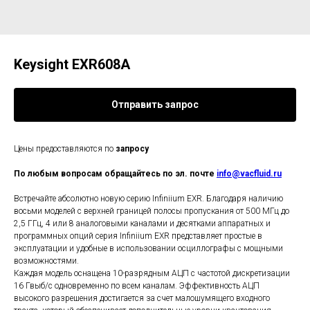
Keysight EXR608A
Отправить запрос
Цены предоставляются по
запросу
По любым вопросам обращайтесь по эл. почте
info@vacfluid.ru
Встречайте абсолютно новую серию Infiniium EXR. Благодаря наличию
восьми моделей с верхней границей полосы пропускания от 500 МГц до
2,5 ГГц, 4 или 8 аналоговыми каналами и десятками аппаратных и
программных опций серия Infiniium EXR представляет простые в
эксплуатации и удобные в использовании осциллографы с мощными
возможностями.
Каждая модель оснащена 10-разрядным АЦП с частотой дискретизации
16 Гвыб/с одновременно по всем каналам. Эффективность АЦП
высокого разрешения достигается за счет малошумящего входного