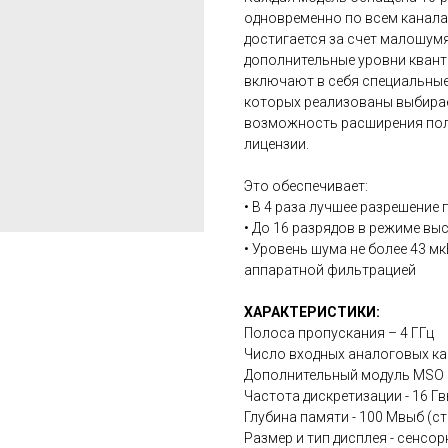
одновременно по всем канал
достигается за счет малошум
дополнительные уровни кван
включают в себя специальные
которых реализованы выбира
возможность расширения по
лицензии.
Это обеспечивает:
• В 4 раза лучшее разрешение
• До 16 разрядов в режиме в
• Уровень шума не более 43 мк
аппаратной фильтрацией
ХАРАКТЕРИСТИКИ:
Полоса пропускания – 4 ГГц
Число входных аналоговых ка
Дополнительный модуль MSO 
Частота дискретизации - 16 Г
Глубина памяти - 100 Мвыб (с
Размер и тип дисплея - сенсор