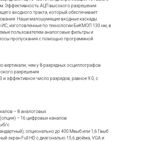
ам. Эффективность АЦП высокого разрешения
ящего входного тракта, который обеспечивает
тования. Наши малошумящие входные каскады
 ИС, изготовленные по технологии БиКМОП 130 нм, в
емые пользователем аналоговые фильтры и
лосы пропускания с помощью программной
 по вертикали, чем у 8-разрядных осциллографов
ысокого разрешения
В и эффективное число разрядов, равное 9.0, с
налов – 8 аналоговых
(опция) – 16 цифровых каналов
выб/с
тандартный), опционально до 400 Мвыб или 1,6 Гвыб
ный экран Full HD с диагональю 15,6 дюйма, VGA и