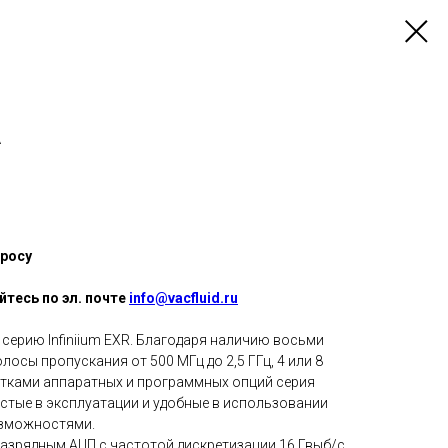
A
росу
тесь по эл. почте
info@vacfluid.ru
серию Infiniium EXR. Благодаря наличию восьми
лосы пропускания от 500 МГц до 2,5 ГГц, 4 или 8
тками аппаратных и программных опций серия
ростые в эксплуатации и удобные в использовании
зможностями.
азрядным АЦП с частотой дискретизации 16 Гвыб/с