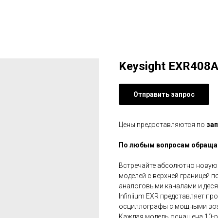
Keysight EXR408
Отправить запрос
Цены предоставляются по
зап
По любым вопросам обращай
Встречайте абсолютно новую 
моделей с верхней границей по
аналоговыми каналами и деся
Infiniium EXR представляет п
осциллографы с мощными во
Каждая модель оснащена 10-р