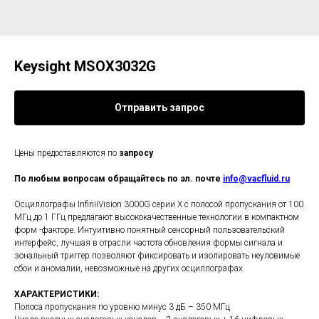
Keysight MSOX3032G
Отправить запрос
Цены предоставляются по
запросу
По любым вопросам обращайтесь по эл. почте
info@vacfluid.ru
Осциллографы InfiniiVision 3000G серии X с полосой пропускания от 100
МГц до 1 ГГц предлагают высококачественные технологии в компактном
форм -факторе. Интуитивно понятный сенсорный пользовательский
интерфейс, лучшая в отрасли частота обновления формы сигнала и
зональный триггер позволяют фиксировать и изолировать неуловимые
сбои и аномалии, невозможные на других осциллографах.
ХАРАКТЕРИСТИКИ:
Полоса пропускания по уровню минус 3 дБ – 350 МГц