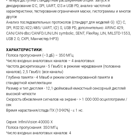
• Теперь доступны стандартные расширенные опции: запуск и
декодирование I2C, SPI, UART, I2S и USB PD, анализ частотной
характеристики, тестирование ограничения маски, гистограммы и многое
другое
Анализ последовательных протоколов (стандарт для моделей G): I(2) C,
SPI, RS232/422/485/ UART, I(2) S, USB PD, дополнительно: ARINC 429,
CAN/CAN-dbc/CANFD/LIN/LIN symbolic, SENT, FlexRay, LIN, MILSTD-1553,
USB 2.0, CXPI, Манчестер/НРЗ)
ХАРАКТЕРИСТИКИ:
Полоса пропускания (–3 дБ) – 350 МГц
Число входных аналоговых каналов – 4 аналоговых
Частота дискретизации - 5 Гвыб/с в режиме чередования (половина
каналов); 2,5 Гвыб/с (все каналы)
Глубина памяти - 4 Мвыб и режим сегментированной памяти в
стандартной комплектации
Размер и тип дисплея - 12,1-дюймовый емкостный сенсорный дисплей
высокой четкости
Скорость обновления сигналов на экране - > 1 000 000 осциллограмм /
сек
Время нарастания/спада ПХ (10-90%) - ≤ 1 нс.
Серия: InfiniiVision 4000G X
Полоса пропускания: 350 МГц
Число входных аналоговых каналов: 4