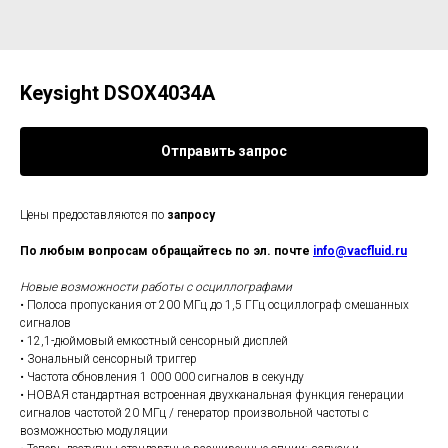
Keysight DSOX4034A
Отправить запрос
Цены предоставляются по
запросу
По любым вопросам обращайтесь по эл. почте
info@vacfluid.ru
Новые возможности работы с осциллографами
• Полоса пропускания от 200 МГц до 1,5 ГГц осциллограф смешанных
сигналов
• 12,1-дюймовый емкостный сенсорный дисплей
• Зональный сенсорный триггер
• Частота обновления 1 000 000 сигналов в секунду
• НОВАЯ стандартная встроенная двухканальная функция генерации
сигналов частотой 20 МГц / генератор произвольной частоты с
возможностью модуляции