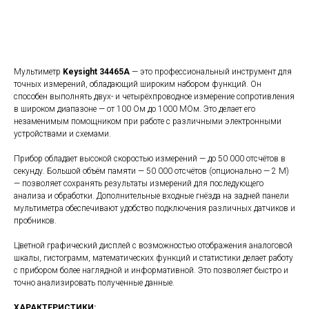
Отправить запрос
Мультиметр
Keysight 34465A
— это профессиональный инструмент для
точных измерений, обладающий широким набором функций. Он
способен выполнять двух- и четырёхпроводное измерение сопротивления
в широком диапазоне — от 100 Ом до 1000 МОм. Это делает его
незаменимым помощником при работе с различными электронными
устройствами и схемами.
Прибор обладает высокой скоростью измерений — до 50 000 отсчётов в
секунду. Большой объём памяти — 50 000 отсчётов (опционально — 2 М)
— позволяет сохранять результаты измерений для последующего
анализа и обработки. Дополнительные входные гнёзда на задней панели
мультиметра обеспечивают удобство подключения различных датчиков и
пробников.
Цветной графический дисплей с возможностью отображения аналоговой
шкалы, гистограмм, математических функций и статистики делает работу
с прибором более наглядной и информативной. Это позволяет быстро и
точно анализировать полученные данные.
ХАРАКТЕРИСТИКИ: