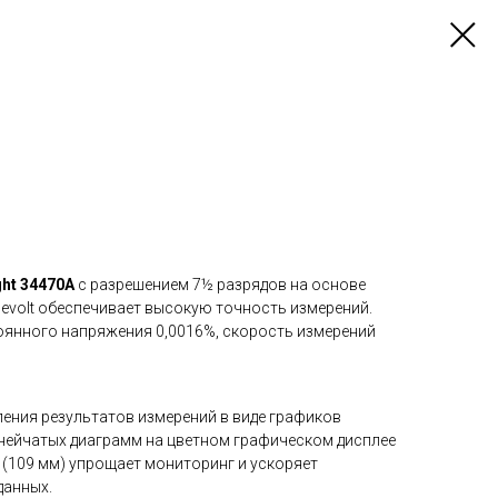
ht 34470A
с разрешением 7½ разрядов на основе
evolt обеспечивает высокую точность измерений.
янного напряжения 0,0016%, скорость измерений
ения результатов измерений в виде графиков
инейчатых диаграмм на цветном графическом дисплее
 (109 мм) упрощает мониторинг и ускоряет
данных.