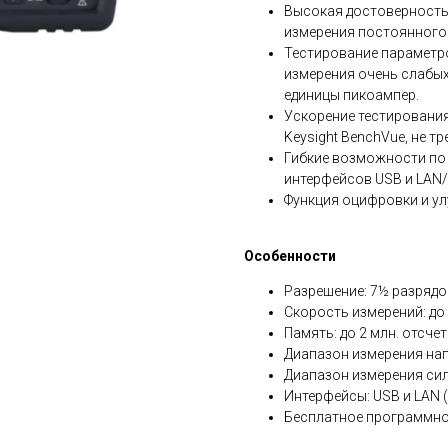
Высокая достоверность
измерения постоянного 
Тестирование параметр
измерения очень слабых
единицы пикоампер.
Ускорение тестировани
Keysight BenchVue, не 
Гибкие возможности по
интерфейсов USB и LAN/
Функция оцифровки и ул
Особенности
Разрешение: 7½ разрядо
Скорость измерений: до 
Память: до 2 млн. отсчет
Диапазон измерения нап
Диапазон измерения силы
Интерфейсы: USB и LAN (
Бесплатное программное