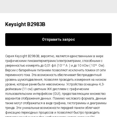
Keysight B2983B
Отправить запрос
Серия Keysight B2980B, вероятно, является единственными в мире
графическими пикоамперметрами/электрометрами, способными с
уверенностью измерять до 0,01 фА (10⁻¹⁷ А ) и до 10 пОм ( 10¹⁶ Ом).
Версии с батарейным питанием позволяют исключить помехи от сети
переменного тока. Эта возможность обеспечивает беспрецедентный
уровень шумоподавления, позволяя проводить измерения на низком
уровне, которые ранее были невозможны. Устройства оснащены 4,3-
дюймовым (11 см) цветным ЖК-дисплеем с графическим
пользовательским интерфейсом (GUI), предоставляющим множество
вариантов отображения данных. Помимо числового формата, данные
также могут отображаться в виде графика, гистограммы и диаграммы
тренда. Эти уникальные возможности передней панели облегчают
фиксацию переходных процессов и позволяют быстро проводить