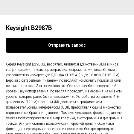
Keysight B2987B
Отправить запрос
Серия Keysight B2980B, вероятно, является единственными в мире
графическими пикоамперметрами/электрометрами, способными с
уверенностью измерять до 0,01 фА (10⁻¹⁷ А ) и до 10 пОм ( 10¹⁶ Ом).
Версии с батарейным питанием позволяют исключить помехи от сети
переменного тока. Эта возможность обеспечивает беспрецедентный
уровень шумоподавления, позволяя проводить измерения на низком
уровне, которые ранее были невозможны. Устройства оснащены 4,3-
дюймовым (11 см) цветным ЖК-дисплеем с графическим
пользовательским интерфейсом (GUI), предоставляющим множество
вариантов отображения данных. Помимо числового формата, данные
также могут отображаться в виде графика, гистограммы и диаграммы
тренда. Эти уникальные возможности передней панели облегчают
фиксацию переходных процессов и позволяют быстро проводить