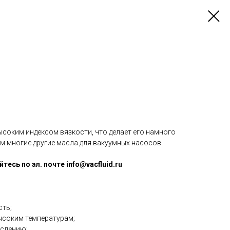
соким индексом вязкости, что делает его намного
м многие другие масла для вакуумных насосов.
сь по эл. почте info@vacfluid.ru
сть;
высоким температурам;
ислению;