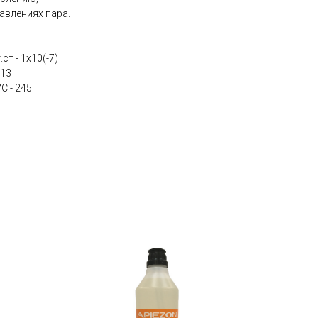
давлениях пара.
ст - 1х10(-7)
-13
С - 245