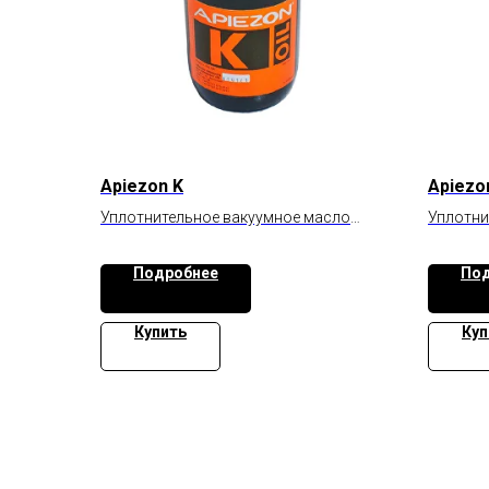
Apiezon K
Apiezo
Уплотнительное вакуумное масло
Уплотни
высокой вязкости
средней
Подробнее
Под
Купить
Куп