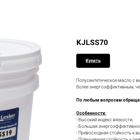
KJLSS70
Купить
Полусинтетическое масло с вы
более энергоэффективным, че
По любым вопросам обращайте
Особенности:
- Высокий индекс вязкости;
- Большая энергоэффективно
- Превосходная стойкость к 
- Повышенная стойкость к ок