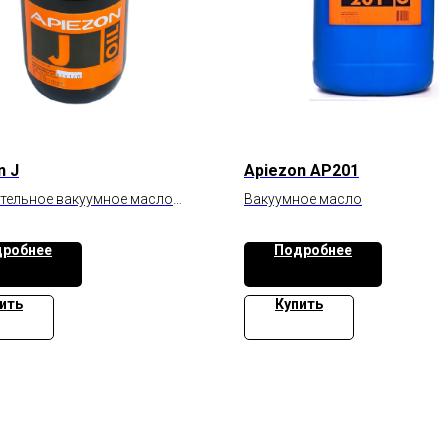
n J
Apiezon AP201
тельное вакуумное масло
Вакуумное масло
 вязкости
робнее
Подробнее
ить
Купить