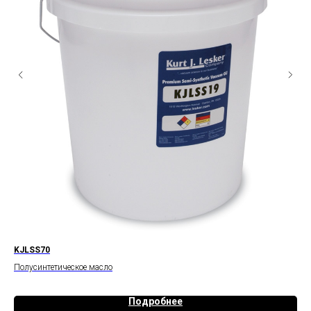
KJLSS70
KJ
Полусинтетическое масло
Пол
Подробнее