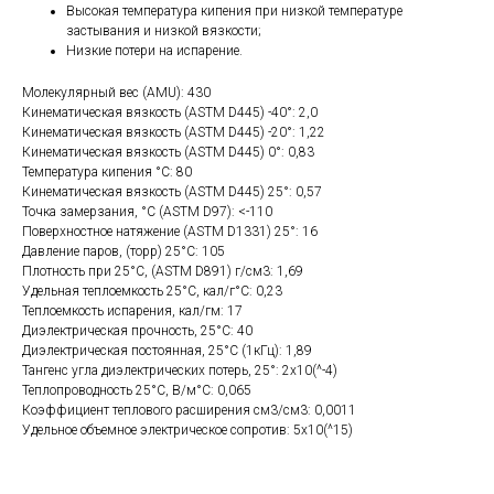
Высокая температура кипения при низкой температуре
застывания и низкой вязкости;
Низкие потери на испарение.
Молекулярный вес (AMU): 430
Кинематическая вязкость (ASTM D445) -40°: 2,0
Кинематическая вязкость (ASTM D445) -20°: 1,22
Кинематическая вязкость (ASTM D445) 0°: 0,83
Температура кипения °С: 80
Кинематическая вязкость (ASTM D445) 25°: 0,57
Точка замерзания, °С (ASTM D97): <-110
Поверхностное натяжение (ASTM D1331) 25°: 16
Давление паров, (торр) 25°С: 105
Плотность при 25°С, (ASTM D891) г/см3: 1,69
Удельная теплоемкость 25°С, кал/г°С: 0,23
Теплоемкость испарения, кал/гм: 17
Диэлектрическая прочность, 25°С: 40
Диэлектрическая постоянная, 25°С (1кГц): 1,89
Тангенс угла диэлектрических потерь, 25°: 2х10(^-4)
Теплопроводность 25°С, В/м°С: 0,065
Коэффициент теплового расширения см3/см3: 0,0011
Удельное объемное электрическое сопротив: 5х10(^15)