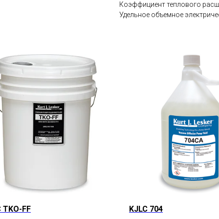
Коэффициент теплового расши
Удельное объемное электричес
 TKO-FF
KJLC 704