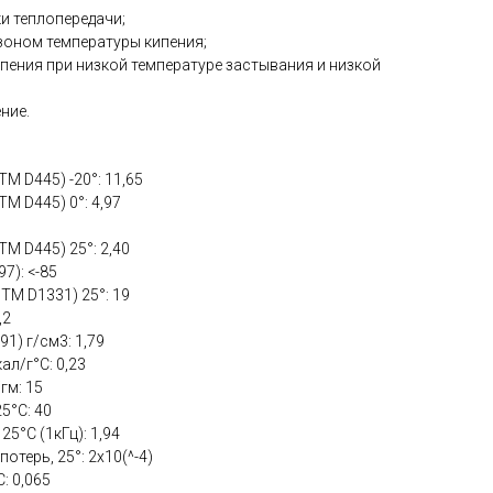
и теплопередачи;
зоном температуры кипения;
пения при низкой температуре застывания и низкой
ние.
M D445) -20°: 11,65
M D445) 0°: 4,97
M D445) 25°: 2,40
7): <-85
TM D1331) 25°: 19
,2
1) г/см3: 1,79
ал/г°С: 0,23
гм: 15
5°С: 40
5°С (1кГц): 1,94
отерь, 25°: 2х10(^-4)
: 0,065