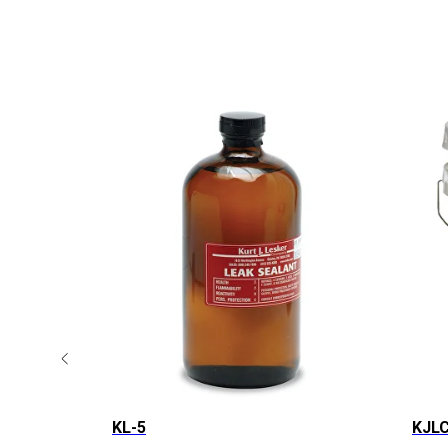
KL-5
KJLC