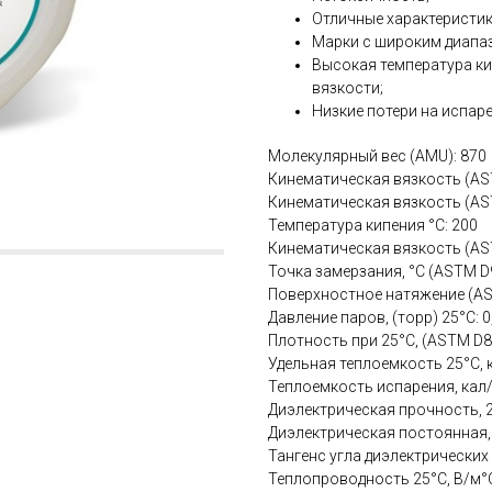
Отличные характеристик
Марки с широким диапа
Высокая температура ки
вязкости;
Низкие потери на испаре
Молекулярный вес (AMU): 870
Кинематическая вязкость (AST
Кинематическая вязкость (AST
Температура кипения °С: 200
Кинематическая вязкость (AST
Точка замерзания, °С (ASTM D9
Поверхностное натяжение (AS
Давление паров, (торр) 25°С: 0
Плотность при 25°С, (ASTM D89
Удельная теплоемкость 25°С, к
Теплоемкость испарения, кал/
Диэлектрическая прочность, 2
Диэлектрическая постоянная, 2
Тангенс угла диэлектрических п
Теплопроводность 25°С, В/м°С