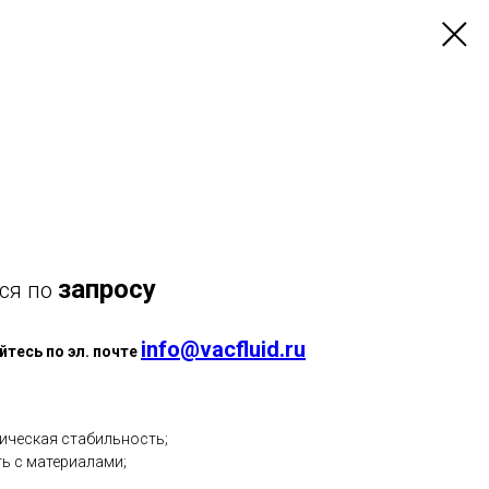
запросу
ся по
info@vacfluid.ru
тесь по эл. почте
ическая стабильность;
ь с материалами;