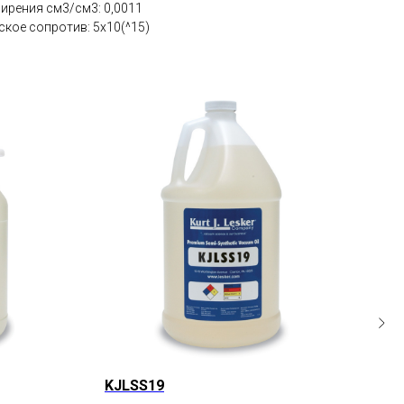
рения см3/см3: 0,0011
кое сопротив: 5х10(^15)
KJLSS19
KJL