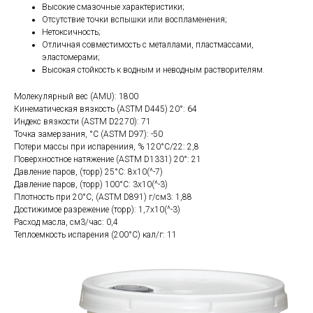
Высокие смазочные характеристики;
Отсутствие точки вспышки или воспламенения;
Нетоксичность;
Отличная совместимость с металлами, пластмассами,
эластомерами;
Высокая стойкость к водным и неводным растворителям.
Молекулярный вес (AMU): 1800
Кинематическая вязкость (ASTM D445) 20°: 64
Индекс вязкости (ASTM D2270): 71
Точка замерзания, °С (ASTM D97): -50
Потери массы при испарениия, % 120°С/22: 2,8
Поверхностное натяжение (ASTM D1331) 20°: 21
Давление паров, (торр) 25°С: 8х10(^-7)
Давление паров, (торр) 100°С: 3х10(^-3)
Плотность при 20°С, (ASTM D891) г/см3: 1,88
Достижимое разрежение (торр): 1,7х10(^-3)
Расход масла, см3/час: 0,4
Теплоемкость испарения (200°С) кал/г: 11