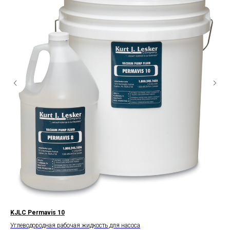
KJLC Permavis 10
KJ
Углеводородная рабочая жидкость для насоса
Сил