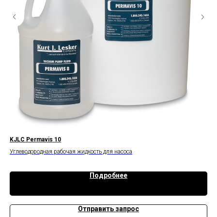
KJLC Permavis 10
KJ
Углеводородная рабочая жидкость для насоса
Сил
Подробнее
Отправить запрос