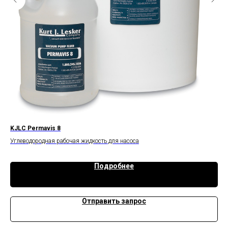
KJLC Permavis 8
KJL
Углеводородная рабочая жидкость для насоса
Угл
Подробнее
Отправить запрос