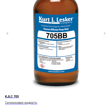
KJLC 705
KJ
Силиконовая жидкость
Пол